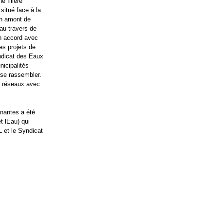
e filière
situé face à la
en amont de
au travers de
en accord avec
es projets de
ndicat des Eaux
icipalités
 se rassembler.
e réseaux avec
enantes a été
t lEau) qui
 et le Syndicat