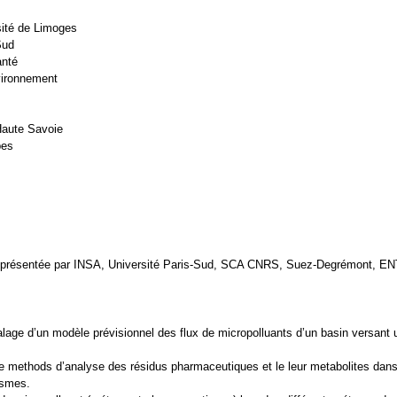
ité de Limoges
Sud
anté
vironnement
Haute Savoie
pes
eprésentée par INSA, Université Paris-Sud, SCA CNRS, Suez-Degrémont, EN
alage d’un modèle prévisionnel des flux de micropolluants d’un basin versant u
 methods d’analyse des résidus pharmaceutiques et le leur metabolites dans 
ismes.