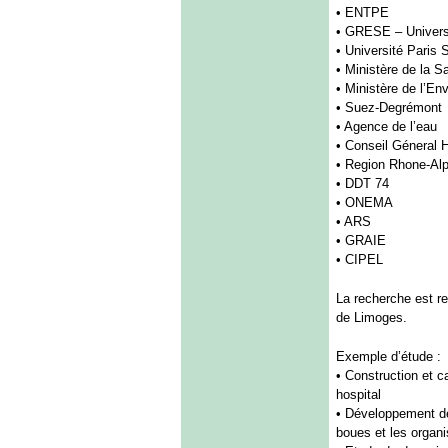
• ENTPE
• GRESE – Univers
• Université Paris 
• Ministère de la S
• Ministère de l’En
• Suez-Degrémont
• Agence de l’eau
• Conseil Géneral 
• Region Rhone-Al
• DDT 74
• ONEMA
• ARS
• GRAIE
• CIPEL
La recherche est r
de Limoges.
Exemple d’étude :
• Construction et c
hospital
• Développement de
boues et les organ