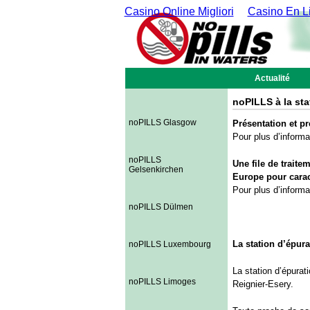
Casino Online Migliori
Casino En Li
Actualité
noPILLS à la st
noPILLS Glasgow
Présentation et p
Pour plus d’informa
noPILLS
Une file de traite
Gelsenkirchen
Europe pour carac
Pour plus d’informa
noPILLS Dülmen
La station d’épur
noPILLS Luxembourg
La station d’épurat
noPILLS Limoges
Reignier-Esery.