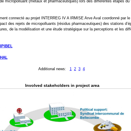
de micropolluant (métaux et pharmaceutiques) lors des différentes étapes du 
lement connecté au projet INTERREG IV A IRMISE Arve Aval coordonné par l
impact des rejets de micropolluants (résidus pharmaceutiques) des stations d’épu
s, de la modélisation et une étude stratégique sur la perceptions et les diff
IPIBEL
HAL
Additional news:
1
2
3
4
Involved stakeholders in project area