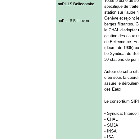
Toute proche de son 
noPILLS Bellecombe
spécifique de traite
station sur l’autre
Genève et rejoint 
noPILLS Bilthoven
berges filtrantes. 
le CHAL d’adopter u
gestion des eaux u
de Bellecombe. En 
(décret de 1935) po
Le Syndicat de Bel
30 stations de pom
Autour de cette sit
crée sous la coord
assure le dérouleme
des Eaux.
Le consortium SIPI
• Syndicat Interc
• CHAL
• SM3A
• INSA
• ISA