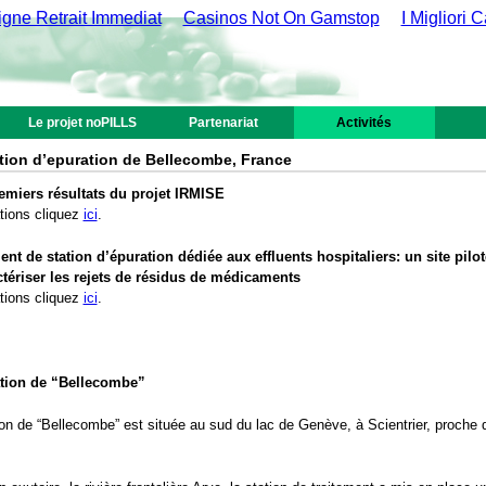
gne Retrait Immediat
Casinos Not On Gamstop
I Migliori
Le projet noPILLS
Partenariat
Activités
ation d’epuration de Bellecombe, France
remiers résultats du projet IRMISE
tions cliquez
ici
.
ment de station d’épuration dédiée aux effluents hospitaliers: un site pilo
tériser les rejets de résidus de médicaments
tions cliquez
ici
.
ation de “Bellecombe”
ion de “Bellecombe” est située au sud du lac de Genève, à Scientrier, proche de