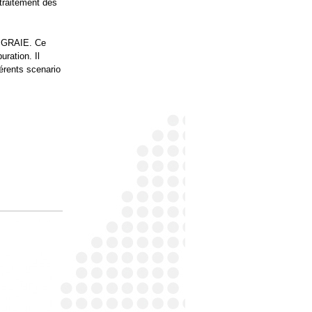
traitement des
e GRAIE. Ce
ration. Il
érents scenario