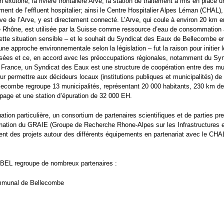
exutoire, la rivière frontalière Arve, la station de traitement a mis en place un
ment de l’effluent hospitalier; ainsi le Centre Hospitalier Alpes Léman (CHAL), 
 rive de l’Arve, y est directement connecté. L’Arve, qui coule à environ 20 km 
le Rhône, est utilisée par la Suisse comme ressource d’eau de consommation 
Cette situation sensible – et le souhait du Syndicat des Eaux de Bellecombe 
ne approche environnementale selon la législation – fut la raison pour initier l
sées et ce, en accord avec les préoccupations régionales, notamment du Sy
France, un Syndicat des Eaux est une structure de coopération entre des mun
ur permettre aux décideurs locaux (institutions publiques et municipalités) de
lecombe regroupe 13 municipalités, représentant 20 000 habitants, 230 km d
page et une station d’épuration de 32 000 EH.
uation particulière, un consortium de partenaires scientifiques et de parties pr
ination du GRAIE (Groupe de Recherche Rhone-Alpes sur les Infrastructures e
nt des projets autour des différents équipements en partenariat avec le CHAL
BEL regroupe de nombreux partenaires :
ommunal de Bellecombe