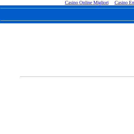
Casino Online Migliori
Casino En